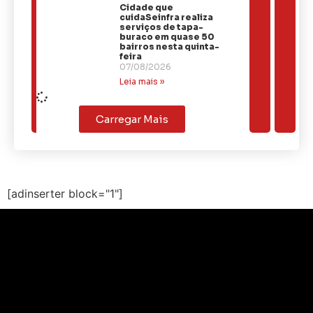
Cidade que
cuidaSeinfra realiza
serviços de tapa-
buraco em quase 50
bairros nesta quinta-
feira
07/08/2026
Leia mais »
Carregar Mais
[adinserter block="1"]