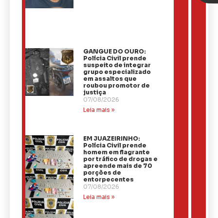
GANGUE DO OURO:
Polícia Civil prende
suspeito de integrar
grupo especializado
em assaltos que
roubou promotor de
justiça
07/08/2026
Leia mais »
EM JUAZEIRINHO:
Polícia Civil prende
homem em flagrante
por tráfico de drogas e
apreende mais de 70
porções de
entorpecentes
07/08/2026
Leia mais »