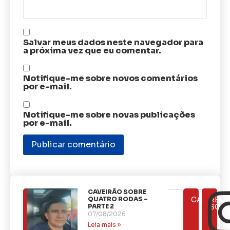
Salvar meus dados neste navegador para
a próxima vez que eu comentar.
Notifique-me sobre novos comentários
por e-mail.
Notifique-me sobre novas publicações
por e-mail.
CAVEIRÃO SOBRE
ÚLTIMAS
QUATRO RODAS –
CATEGOR
REDE
NOTÍCIAS
PARTE 2
SOCI
07/08/2026
Leia mais »