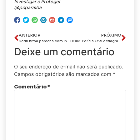
Investigar e Proteger
@pcparaiba
ANTERIOR
PRÓXIMO
Sedh firma parceria com Instituto Primeiro Olhar para oferecer exames gratuitos a gestantes em situação de vulnerabilidade na Paraíba
DEAM: Polícia Civil deflagra Operação Angelus I e prende investigado por estupro de vulnerável
Deixe um comentário
O seu endereço de e-mail não será publicado.
Campos obrigatórios são marcados com
*
Comentário
*