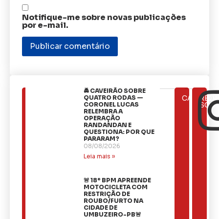
Notifique-me sobre novas publicações
por e-mail.
🚔 CAVEIRÃO SOBRE
ÚLTIMAS
QUATRO RODAS —
CATEGOR
REDE
NOTÍCIAS
CORONEL LUCAS
SOCI
RELEMBRA A
OPERAÇÃO
RANDANDAN E
QUESTIONA: POR QUE
PARARAM?
08/08/2026
Leia mais »
🚨 18º BPM APREENDE
MOTOCICLETA COM
RESTRIÇÃO DE
ROUBO/FURTO NA
CIDADE DE
UMBUZEIRO-PB🚨