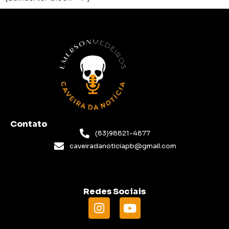
Contato
(83)98821-4877
caveiradanoticiapb@gmail.com
Redes Sociais