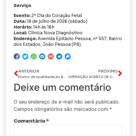
Serviço
Evento:
2º Dia do Coração Fetal
Data:
18 de julho de 2026 (sábado)
Horário:
14h às 16h
Local:
Clínica Nova Diagnóstico
Endereço:
Avenida Epitácio Pessoa, nº 557, Bairro
dos Estados, João Pessoa (PB).
ANTERIOR
PRÓXIMO
Ensino de qualidadeLeo Bezerra anuncia convocação de 97 aprovados no concurso da Educação e chega à marca de 500 novos profissionais
OPERAÇÃO ACERTO DE CONTAS: Polícia Civil cumpre quatro mandados de prisão e alcança marca de 100 prisões realizadas pela DRF-CG
Deixe um comentário
O seu endereço de e-mail não será publicado.
Campos obrigatórios são marcados com
*
Comentário
*