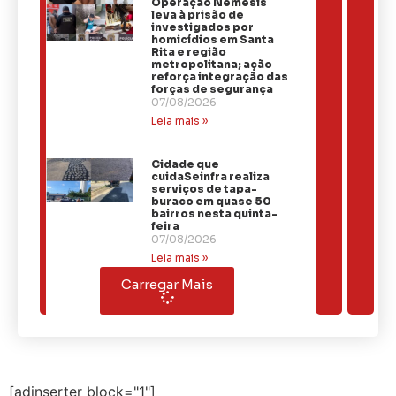
Operação Nêmesis
leva à prisão de
investigados por
homicídios em Santa
Rita e região
metropolitana; ação
reforça integração das
forças de segurança
07/08/2026
Leia mais »
Cidade que
cuidaSeinfra realiza
serviços de tapa-
buraco em quase 50
bairros nesta quinta-
feira
07/08/2026
Leia mais »
Carregar Mais
[adinserter block="1"]