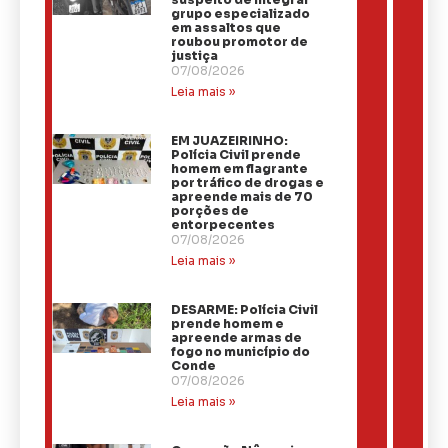
grupo especializado
em assaltos que
roubou promotor de
justiça
07/08/2026
Leia mais »
EM JUAZEIRINHO:
Polícia Civil prende
homem em flagrante
por tráfico de drogas e
apreende mais de 70
porções de
entorpecentes
07/08/2026
Leia mais »
DESARME: Polícia Civil
prende homem e
apreende armas de
fogo no município do
Conde
07/08/2026
Leia mais »