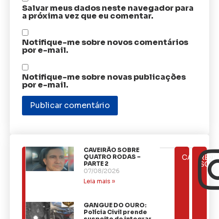
Salvar meus dados neste navegador para
a próxima vez que eu comentar.
Notifique-me sobre novos comentários
por e-mail.
Notifique-me sobre novas publicações
por e-mail.
CAVEIRÃO SOBRE
ÚLTIMAS
QUATRO RODAS –
CATEGOR
REDE
NOTÍCIAS
PARTE 2
SOCI
07/08/2026
Leia mais »
GANGUE DO OURO:
Polícia Civil prende
suspeito de integrar