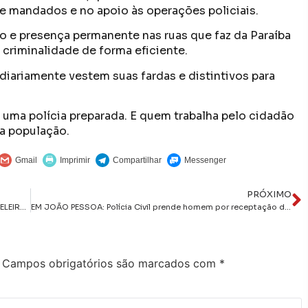
 mandados e no apoio às operações policiais.
ão e presença permanente nas ruas que faz da Paraíba
criminalidade de forma eficiente.
e diariamente vestem suas fardas e distintivos para
 uma polícia preparada. E quem trabalha pelo cidadão
a população.
PRÓXIMO
FORÇA TÁTICA DO 1º BPM PRENDE SUSPEITO COM TORNOZELEIRA ELETRÔNICA E APREENDE DROGAS NO BAIRRO DO RANGEL
EM JOÃO PESSOA: Polícia Civil prende homem por receptação de celulares roubados
Campos obrigatórios são marcados com
*