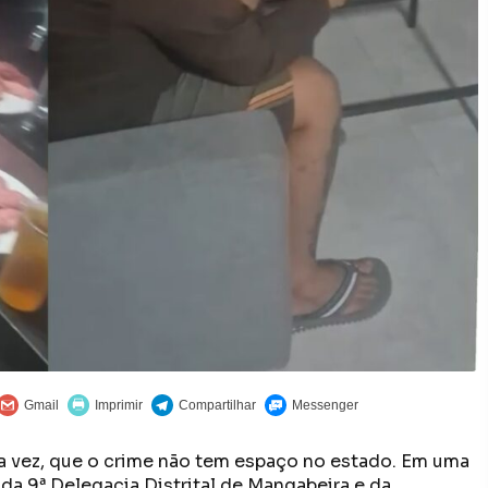
ma vez, que o crime não tem espaço no estado. Em uma
da 9ª Delegacia Distrital de Mangabeira e da