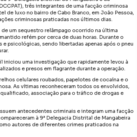
DCCPAT), três integrantes de uma facção criminosa
otel de luxo no bairro de Cabo Branco, em João Pessoa,
ões criminosas praticadas nos últimos dias.
s de um sequestro relâmpago ocorrido na última
 mantido refém por cerca de duas horas. Durante o
as e psicológicas, sendo libertadas apenas após o pneu
rar.
vil iniciou uma investigação que rapidamente levou à
calizados e presos em flagrante durante a operação.
relhos celulares roubados, papelotes de cocaína e o
inosa. As vítimas reconheceram todos os envolvidos,
ualificado, associação para o tráfico de drogas e
possuem antecedentes criminais e integram uma facção
 compareceram à 9ª Delegacia Distrital de Mangabeira
mo autores de diferentes crimes praticados na