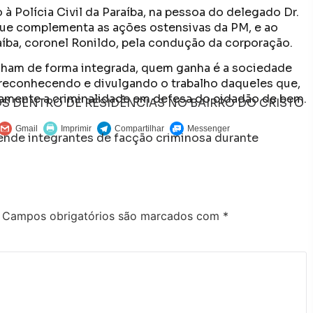
olícia Civil da Paraíba, na pessoa do delegado Dr.
 que complementa as ações ostensivas da PM, e ao
aíba, coronel Ronildo, pela condução da corporação.
lham de forma integrada, quem ganha é a sociedade
á reconhecendo e divulgando o trabalho daqueles que,
amente a criminalidade em defesa do cidadão de bem.
S DENTRO DE RESIDÊNCIAS NO BAIRRO DO CRISTO
ende integrantes de facção criminosa durante
Campos obrigatórios são marcados com
*