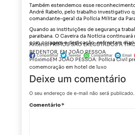
Também estendemos esse reconhecimento à P
André Rabelo, pelo trabalho investigativo
comandante-geral da Polícia Militar da Par
Quando as instituições de segurança traba
paraibana. O Caveira da Notícia continuar
com coragem e dedicação, enfrentam diari
Anterior
PRIMOS SÃO EXECUTADOS A TIRO
REDENTOR, EM JOÃO PESSOA
Próximo
EM JOÃO PESSOA: Polícia Civil pr
comemoração em hotel de luxo
Deixe um comentário
O seu endereço de e-mail não será publicado.
Comentário
*