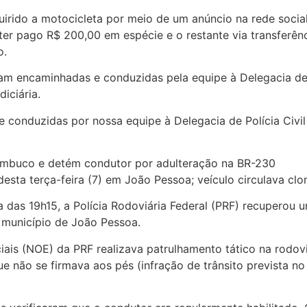
quirido a motocicleta por meio de um anúncio na rede soc
 ter pago R$ 200,00 em espécie e o restante via transferên
o.
m encaminhadas e conduzidas pela equipe à Delegacia de P
iciária.
 conduzidas por nossa equipe à Delegacia de Polícia Civi
ambuco e detém condutor por adulteração na BR-230
esta terça-feira (7) em João Pessoa; veículo circulava cl
a das 19h15, a Polícia Rodoviária Federal (PRF) recuperou
município de João Pessoa.
is (NOE) da PRF realizava patrulhamento tático na rodov
ue não se firmava aos pés (infração de trânsito prevista n