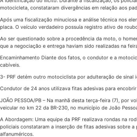
A Identificação do Ilícito: Durante a fiscalização, os poli
motocicleta, constataram divergências em relação aos pad
Após uma fiscalização minuciosa e análise técnica nos ele
placa. O veículo verdadeiro possuía registro ativo de ro
Ao ser questionado sobre a procedência da moto, o homem 
que a negociação e entrega haviam sido realizadas na feir
Encaminhamento Diante dos fatos, o condutor e a motocicl
cabíveis.
3- PRF detém outro motociclista por adulteração de sinal
Condutor de 24 anos utilizava fitas adesivas para encobr
JOÃO PESSOA/PB – Na manhã desta terça-feira (7), por volt
veicular no km 22 da BR-230, no município de João Pesso
A Abordagem: Uma equipe da PRF realizava rondas na rodo
policiais constataram a inserção de fitas adesivas sobre 
alfanuméricos.