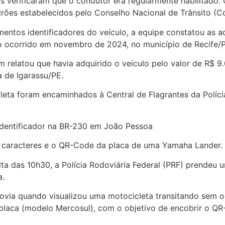
ciais verificaram que o condutor era regularmente habilitad
rões estabelecidos pelo Conselho Nacional de Trânsito (Co
mentos identificadores do veículo, a equipe constatou as 
ubo ocorrido em novembro de 2024, no município de Recife/
relatou que havia adquirido o veículo pelo valor de R$ 9.
a de Igarassu/PE.
eta foram encaminhados à Central de Flagrantes da Políci
 identificador na BR-230 em João Pessoa
ir caracteres e o QR-Code da placa de uma Yamaha Lander.
a das 10h30, a Polícia Rodoviária Federal (PRF) prendeu um
a.
via quando visualizou uma motocicleta transitando sem os
a placa (modelo Mercosul), com o objetivo de encobrir o QR