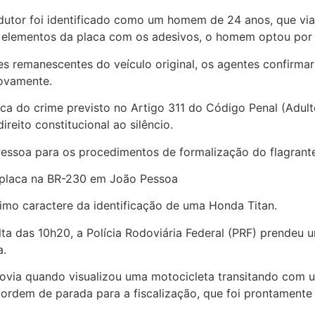
ondutor foi identificado como um homem de 24 anos, que 
 elementos da placa com os adesivos, o homem optou por 
res remanescentes do veículo original, os agentes confir
novamente.
a do crime previsto no Artigo 311 do Código Penal (Adulter
reito constitucional ao silêncio.
 Pessoa para os procedimentos de formalização do flagrant
e placa na BR-230 em João Pessoa
timo caractere da identificação de uma Honda Titan.
a das 10h20, a Polícia Rodoviária Federal (PRF) prendeu um
a.
via quando visualizou uma motocicleta transitando com u
 ordem de parada para a fiscalização, que foi prontamente