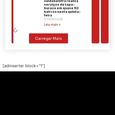
cuidaSeinfra realiza
serviços de tapa-
buraco em quase 50
bairros nesta quinta-
feira
07/08/2026
Leia mais »
Carregar Mais
[adinserter block="1"]