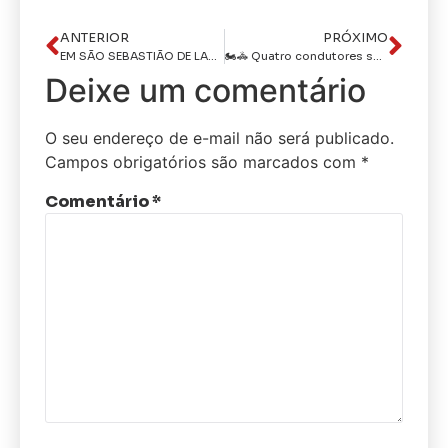
ANTERIOR
PRÓXIMO
EM SÃO SEBASTIÃO DE LAGOA DE ROÇA: Polícia Civil cumpre mandado de prisão contra condenado por roubo majorado e corrupção de menores
🏍️🚓 Quatro condutores são detidos pela PRF na Paraíba por circular com motocicletas adulteradas
Deixe um comentário
O seu endereço de e-mail não será publicado.
Campos obrigatórios são marcados com
*
Comentário
*