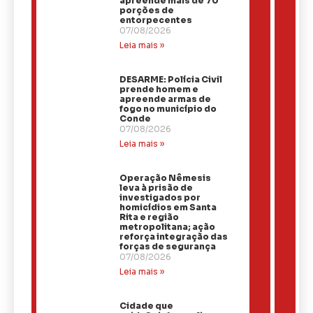
apreende mais de 70
porções de
entorpecentes
07/08/2026
Leia mais »
DESARME: Polícia Civil
prende homem e
apreende armas de
fogo no município do
Conde
07/08/2026
Leia mais »
Operação Nêmesis
leva à prisão de
investigados por
homicídios em Santa
Rita e região
metropolitana; ação
reforça integração das
forças de segurança
07/08/2026
Leia mais »
Cidade que