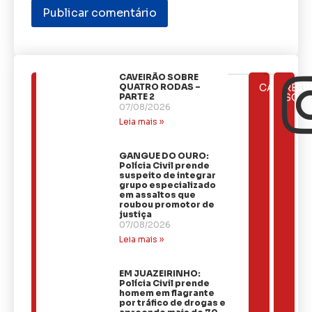
CAVEIRÃO SOBRE
ÚLTIMAS
QUATRO RODAS –
CATEGOR
REDE
NOTÍCIAS
PARTE 2
SOCI
07/08/2026
Leia mais »
GANGUE DO OURO:
Polícia Civil prende
suspeito de integrar
grupo especializado
em assaltos que
roubou promotor de
justiça
07/08/2026
Leia mais »
EM JUAZEIRINHO:
Polícia Civil prende
homem em flagrante
por tráfico de drogas e