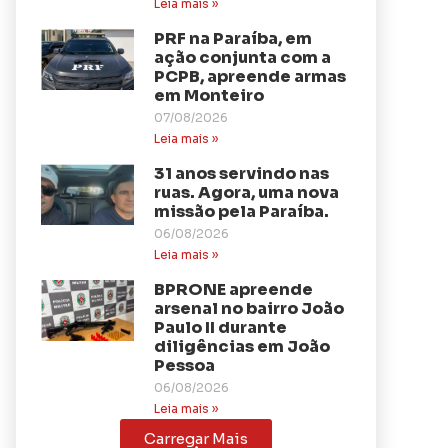
Leia mais »
PRF na Paraíba, em
ação conjunta com a
PCPB, apreende armas
em Monteiro
07/08/2026
Leia mais »
31 anos servindo nas
ruas. Agora, uma nova
missão pela Paraíba.
06/08/2026
Leia mais »
BPRONE apreende
arsenal no bairro João
Paulo II durante
diligências em João
Pessoa
06/08/2026
Leia mais »
Carregar Mais