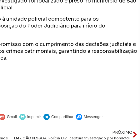
investigado foi localizado e preso no município de São
icial.
 à unidade policial competente para os
osição do Poder Judiciário para início do
ompromisso com o cumprimento das decisões judiciais e
s crimes patrimoniais, garantindo a responsabilização
ca.
PRÓXIMO
EM SANTA RITA: Polícia Civil recupera veículo roubado e prende condutor suspeito de participação no crime
EM JOÃO PESSOA: Polícia Civil captura investigado por homicídio no bairro de Jaguaribe